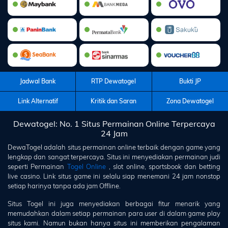
Jadwal Bank
RTP Dewatogel
Bukti JP
Link Alternatif
Kritik dan Saran
Zona Dewatogel
Dewatogel: No. 1 Situs Permainan Online Terpercaya
24 Jam
DewaTogel
adalah situs permainan online terbaik dengan game yang
lengkap dan sangat terpercaya. Situs ini menyediakan permainan judi
seperti Permainan
Togel Online
, slot online, sportsbook dan betting
live casino. Link situs game ini selalu siap menemani 24 jam nonstop
setiap harinya tanpa ada jam Offline.
Situs Togel ini juga menyediakan berbagai fitur menarik yang
memudahkan dalam setiap permainan para user di dalam game play
situs kami. Namun bukan hanya situs ini memberikan pengalaman