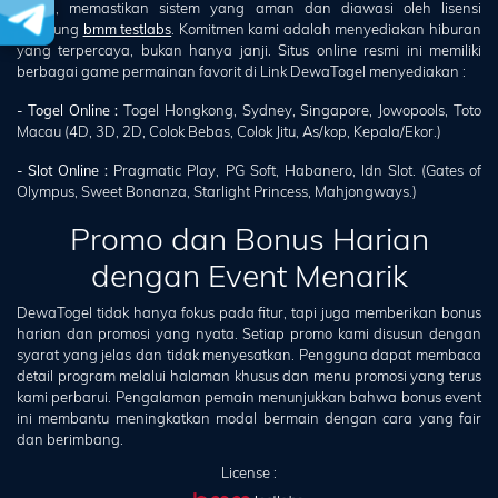
tahun, memastikan sistem yang aman dan diawasi oleh lisensi
langsung
bmm testlabs
. Komitmen kami adalah menyediakan hiburan
yang terpercaya, bukan hanya janji. Situs online resmi ini memiliki
berbagai game permainan favorit di Link DewaTogel menyediakan :
- Togel Online :
Togel Hongkong, Sydney, Singapore, Jowopools, Toto
Macau (4D, 3D, 2D, Colok Bebas, Colok Jitu, As/kop, Kepala/Ekor.)
- Slot Online :
Pragmatic Play, PG Soft, Habanero, Idn Slot. (Gates of
Olympus, Sweet Bonanza, Starlight Princess, Mahjongways.)
Promo dan Bonus Harian
dengan Event Menarik
DewaTogel tidak hanya fokus pada fitur, tapi juga memberikan bonus
harian dan promosi yang nyata. Setiap promo kami disusun dengan
syarat yang jelas dan tidak menyesatkan. Pengguna dapat membaca
detail program melalui halaman khusus dan menu promosi yang terus
kami perbarui. Pengalaman pemain menunjukkan bahwa bonus event
ini membantu meningkatkan modal bermain dengan cara yang fair
dan berimbang.
License :